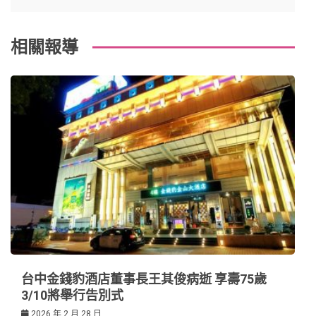
覽
k
t
相關報導
台中金錢豹酒店董事長王其俊病逝 享壽75歲
3/10將舉行告別式
2026 年 2 月 28 日