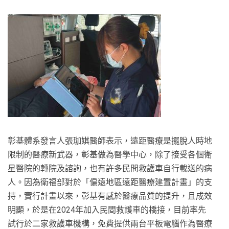
彰基體系發言人張珈娸醫師表示，遠距醫療是擺脫人時地
限制的醫療新武器，彰基做為醫學中心，除了接受各個衛
星醫院的轉院及諮詢，也有許多民間救護車自行載送的病
人。因為衛福部對於「偏遠地區遠距醫療建置計畫」的支
持，實行計畫以來，彰基有感於醫療品質的提升，且成效
明顯，於是在2024年加入民間救護車的橋接，目前率先
試行於二家救護車機構，免費提供兩台平板電腦作為醫療