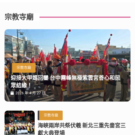
宗教寺廟
宗教寺廟
迎接大甲媽回鑾 台中霧峰無極紫雲宮善心和民
眾結緣！
2026 年 4 月 27 日
宗教寺廟
海峽兩岸共祭伏羲 新北三重先嗇宮三
獻大典登場