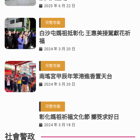
2025 年 6 月 22 日
宗教寺廟
白沙屯媽祖抵彰化 王惠美接駕獻花祈
福
2024 年 3 月 20 日
宗教寺廟
南瑤宮甲辰年笨港進香置天台
2024 年 3 月 20 日
宗教寺廟
彰化媽祖祈福文化節 擲筊求好日
2024 年 3 月 18 日
社會警政