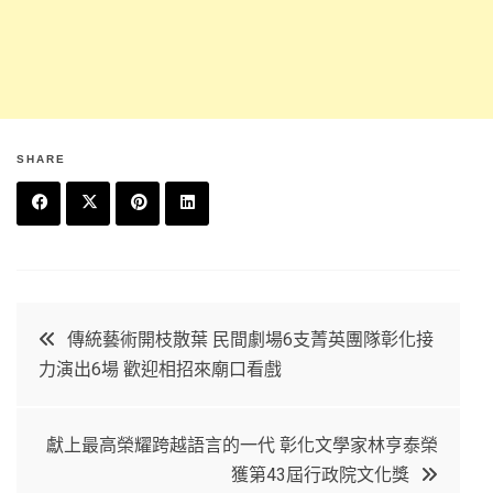
SHARE
F
T
P
L
a
w
in
in
c
it
t
k
文
傳統藝術開枝散葉 民間劇場6支菁英團隊彰化接
e
t
e
e
力演出6場 歡迎相招來廟口看戲
章
b
e
r
d
o
r
e
in
導
獻上最高榮耀跨越語言的一代 彰化文學家林亨泰榮
o
s
獲第43屆行政院文化獎