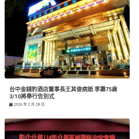
台中金錢豹酒店董事長王其俊病逝 享壽75歲
3/10將舉行告別式
2026 年 2 月 28 日