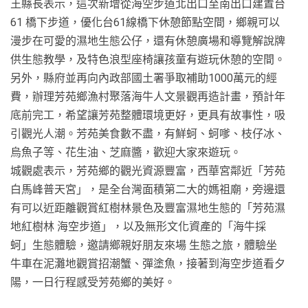
王縣長表示，這次新增從海空步道北出口至南出口建置台
61 橋下步道，優化台61線橋下休憩節點空間，鄉親可以
漫步在可愛的濕地生態公仔，還有休憩廣場和導覽解說牌
供生態教學，及特色浪型座椅讓孩童有遊玩休憩的空間。
另外，縣府並再向內政部國土署爭取補助1000萬元的經
費，辦理芳苑鄉漁村聚落海牛人文景觀再造計畫，預計年
底前完工，希望讓芳苑整體環境更好，更具有故事性，吸
引觀光人潮。芳苑美食數不盡，有鮮蚵、蚵嗲、枝仔冰、
烏魚子等、花生油、芝麻醬，歡迎大家來遊玩。
城觀處表示，芳苑鄉的觀光資源豐富，西華宮鄰近「芳苑
白馬峰普天宮」，是全台灣面積第二大的媽祖廟，旁邊還
有可以近距離觀賞紅樹林景色及豐富濕地生態的「芳苑濕
地紅樹林 海空步道」，以及無形文化資產的「海牛採
蚵」生態體驗，邀請鄉親好朋友來場 生態之旅，體驗坐
牛車在泥灘地觀賞招潮蟹、彈塗魚，接著到海空步道看夕
陽，一日行程感受芳苑鄉的美好。