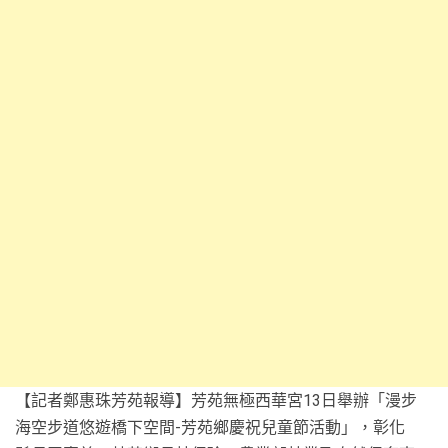
【記者鄭惠珠芳苑報導】芳苑無極西華宮13日舉辦「漫步
海空步道悠遊橋下空間-芳苑鄉慶祝兒童節活動」，彰化