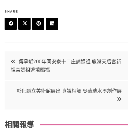
SHARE
F
T
P
L
a
w
in
in
c
it
t
k
文
傳承近200年同安寮十二庄請媽祖 鹿港天后宮新
e
t
e
e
祖宮媽祖遶境賜福
章
b
e
r
d
o
r
e
in
導
彰化縣立美術館展出 真識相觸 吳恭瑞水墨創作展
o
s
覽
k
t
相關報導