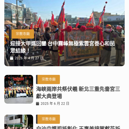
宗教寺廟
迎接大甲媽回鑾 台中霧峰無極紫雲宮善心和民
眾結緣！
2026 年 4 月 27 日
宗教寺廟
海峽兩岸共祭伏羲 新北三重先嗇宮三
獻大典登場
2025 年 6 月 22 日
宗教寺廟
白沙屯媽祖抵彰化 王惠美接駕獻花祈