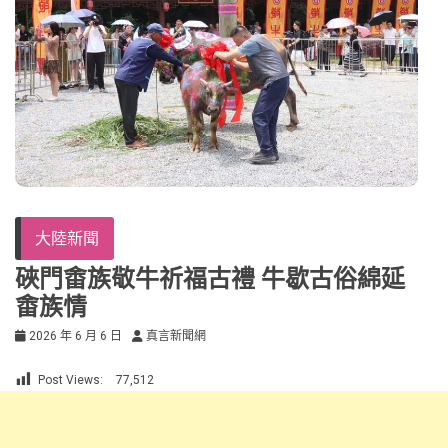
大陸新聞
硤門畬族敬牛祈福古禮 牛歇古俗綿延
畬族情
2026 年 6 月 6 日
真言新聞網
Post Views:
77,512