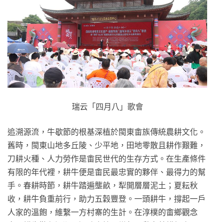
瑞云「四月八」歌會
追溯源流，牛歇節的根基深植於閩東畬族傳統農耕文化。
舊時，閩東山地多丘陵、少平地，田地零散且耕作艱難，
刀耕火種、人力勞作是畬民世代的生存方式。在生產條件
有限的年代裡，耕牛便是畬民最忠實的夥伴、最得力的幫
手。春耕時節，耕牛踏遍壟畝，犁開層層泥土；夏耘秋
收，耕牛負重前行，助力五穀豐登。一頭耕牛，撐起一戶
人家的溫飽，維繫一方村寨的生計。在淳樸的畬鄉觀念