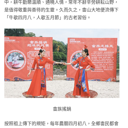
中，耕牛勤懇溫順、通曉人情，常年不辭辛勞耕耘山野，
是值得敬重與善待的生靈。久而久之，畬山大地便流傳下
「牛歇四月八，人歇五月節」的古老習俗。
畬族搖鍋
按照祖上傳下的規矩，每年農曆四月初八，全鄉畬民都會