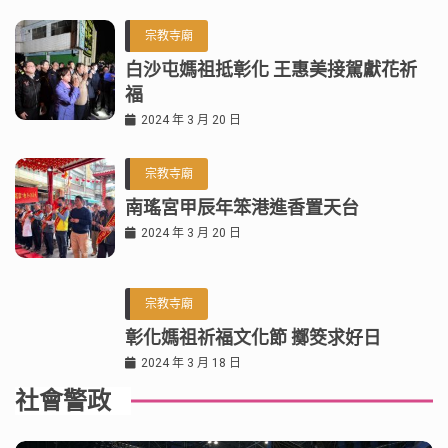
宗教寺廟
白沙屯媽祖抵彰化 王惠美接駕獻花祈
福
2024 年 3 月 20 日
宗教寺廟
南瑤宮甲辰年笨港進香置天台
2024 年 3 月 20 日
宗教寺廟
彰化媽祖祈福文化節 擲筊求好日
2024 年 3 月 18 日
社會警政