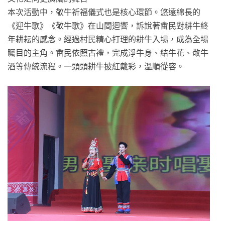
本次活動中，敬牛祈福儀式也是核心環節。悠遠綿長的
《迎牛歌》《敬牛歌》在山間迴響，訴說著畬民對耕牛終
年耕耘的感念。經過村民精心打理的耕牛入場，成為全場
矚目的主角。畬民依照古禮，完成淨牛身、結牛花、敬牛
酒等傳統流程。一頭頭耕牛披紅戴彩，溫順從容。