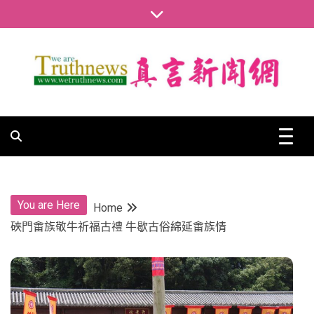
Skip
to
content
真言新聞網
真言新聞網
You are Here
Home
硤門畬族敬牛祈福古禮 牛歇古俗綿延畬族情