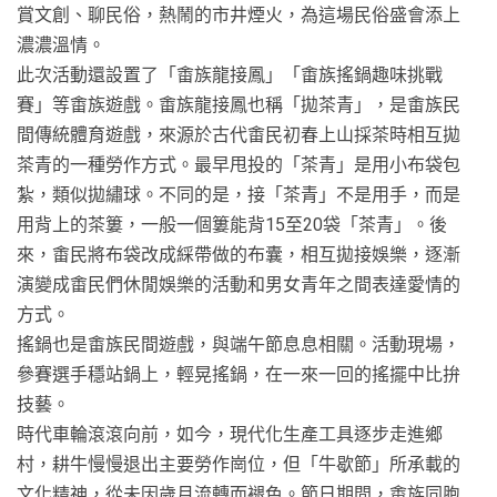
賞文創、聊民俗，熱鬧的市井煙火，為這場民俗盛會添上
濃濃溫情。
此次活動還設置了「畬族龍接鳳」「畬族搖鍋趣味挑戰
賽」等畬族遊戲。畬族龍接鳳也稱「拋茶青」，是畬族民
間傳統體育遊戲，來源於古代畬民初春上山採茶時相互拋
茶青的一種勞作方式。最早甩投的「茶青」是用小布袋包
紮，類似拋繡球。不同的是，接「茶青」不是用手，而是
用背上的茶簍，一般一個簍能背15至20袋「茶青」。後
來，畬民將布袋改成綵帶做的布囊，相互拋接娛樂，逐漸
演變成畬民們休閒娛樂的活動和男女青年之間表達愛情的
方式。
搖鍋也是畬族民間遊戲，與端午節息息相關。活動現場，
參賽選手穩站鍋上，輕晃搖鍋，在一來一回的搖擺中比拚
技藝。
時代車輪滾滾向前，如今，現代化生產工具逐步走進鄉
村，耕牛慢慢退出主要勞作崗位，但「牛歇節」所承載的
文化精神，從未因歲月流轉而褪色。節日期間，畬族同胞