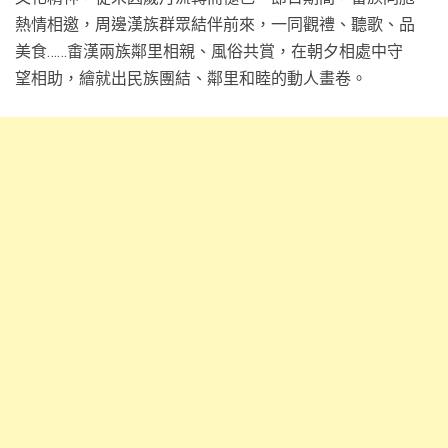
熱情相邀，周邊漢族群眾結伴前來，一同觀禮、聽歌、品
美食……畬漢兩族鄰里相親、風俗共賞，在朝夕相處中守
望相助，繪就出民族團結、鄰里和睦的動人畫卷。