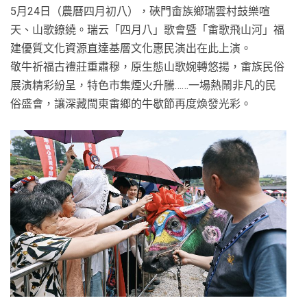
5月24日（農曆四月初八），硤門畬族鄉瑞雲村鼓樂喧
天、山歌繚繞。瑞云「四月八」歌會暨「畬歌飛山河」福
建優質文化資源直達基層文化惠民演出在此上演。
敬牛祈福古禮莊重肅穆，原生態山歌婉轉悠揚，畬族民俗
展演精彩紛呈，特色市集煙火升騰……一場熱鬧非凡的民
俗盛會，讓深藏閩東畬鄉的牛歇節再度煥發光彩。