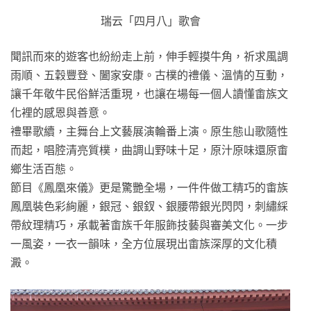
瑞云「四月八」歌會
聞訊而來的遊客也紛紛走上前，伸手輕摸牛角，祈求風調
雨順、五穀豐登、闔家安康。古樸的禮儀、溫情的互動，
讓千年敬牛民俗鮮活重現，也讓在場每一個人讀懂畬族文
化裡的感恩與善意。
禮畢歌續，主舞台上文藝展演輪番上演。原生態山歌隨性
而起，唱腔清亮質樸，曲調山野味十足，原汁原味還原畬
鄉生活百態。
節目《鳳凰來儀》更是驚艷全場，一件件做工精巧的畬族
鳳凰裝色彩絢麗，銀冠、銀釵、銀腰帶銀光閃閃，刺繡綵
帶紋理精巧，承載著畬族千年服飾技藝與審美文化。一步
一風姿，一衣一韻味，全方位展現出畬族深厚的文化積
澱。