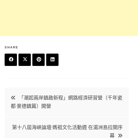
SHARE
F
T
P
L
a
w
in
in
c
it
t
k
文
「潮起兩岸鎮啟新程」網路經濟研習營（千年瓷
e
t
e
e
都·景德鎮篇）開營
章
b
e
r
d
o
r
e
in
導
第十八屆海峽論壇·媽祖文化活動週 在湄洲島拉開序
o
s
幕