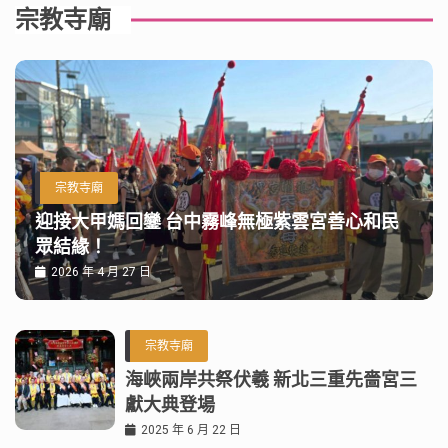
宗教寺廟
宗教寺廟
迎接大甲媽回鑾 台中霧峰無極紫雲宮善心和民
眾結緣！
2026 年 4 月 27 日
宗教寺廟
海峽兩岸共祭伏羲 新北三重先嗇宮三
獻大典登場
2025 年 6 月 22 日