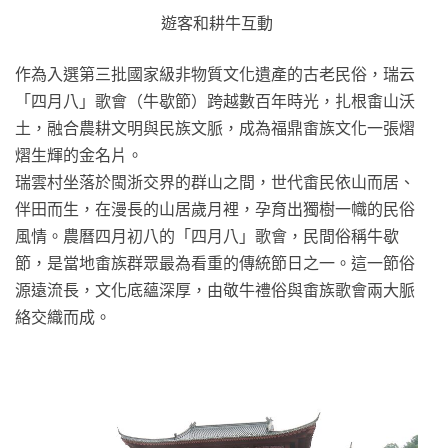
遊客和耕牛互動
作為入選第三批國家級非物質文化遺產的古老民俗，瑞云
「四月八」歌會（牛歇節）跨越數百年時光，扎根畬山沃
土，融合農耕文明與民族文脈，成為福鼎畬族文化一張熠
熠生輝的金名片。
瑞雲村坐落於閩浙交界的群山之間，世代畬民依山而居、
伴田而生，在漫長的山居歲月裡，孕育出獨樹一幟的民俗
風情。農曆四月初八的「四月八」歌會，民間俗稱牛歇
節，是當地畬族群眾最為看重的傳統節日之一。這一節俗
源遠流長，文化底蘊深厚，由敬牛禮俗與畬族歌會兩大脈
絡交織而成。