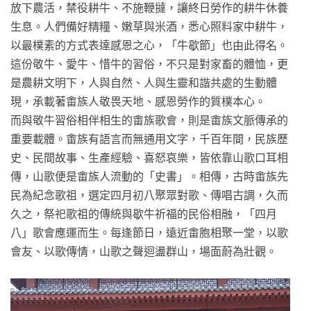
放下農活，禁役耕牛、不施鞭撻，讓終日勞作的耕牛休養
生息。人們備好精糧、嫩草與米酒，悉心照料家中耕牛，
以最樸素的方式表達感恩之心，「牛歇節」也由此得名。
這份敬牛、愛牛、惜牛的習俗，不只是對家畜的體恤，更
是農耕文明下，人與自然、人與生靈和諧共處的生動體
現，承載著畬族人敬畏天地、感恩勞作的質樸本心。
而與敬牛習俗相伴相生的畬族歌會，則是畬族文脈傳承的
重要載體。畬族有語言而無通用文字，千百年間，民族歷
史、民間故事、生產經驗、喜怒哀樂，皆依靠山歌口耳相
傳，山歌便是畬族人流動的「史書」。相傳，古時畬族先
民為紀念歌祖，選定四月初八聚眾對歌、傳唱古調，久而
久之，祭祀歌祖的傳統與歇牛祈福的民俗相融，「四月
八」歌會應運而生。每逢節日，遠近畬胞相聚一堂，以歌
會友、以歌傳情，山歌之聲迴盪群山，場面蔚為壯觀。