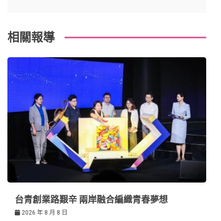
覽
k
t
相關報導
台青創業路艱辛 兩岸融合編織青春夢想
2026 年 8 月 8 日