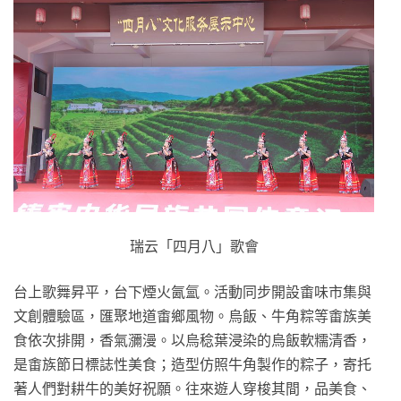
瑞云「四月八」歌會
台上歌舞昇平，台下煙火氤氳。活動同步開設畬味市集與
文創體驗區，匯聚地道畬鄉風物。烏飯、牛角粽等畬族美
食依次排開，香氣瀰漫。以烏稔葉浸染的烏飯軟糯清香，
是畬族節日標誌性美食；造型仿照牛角製作的粽子，寄托
著人們對耕牛的美好祝願。往來遊人穿梭其間，品美食、